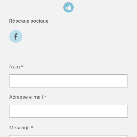
Réseaux sociaux
F
a
c
e
b
Nom *
o
o
k
Adresse e-mail *
Message *