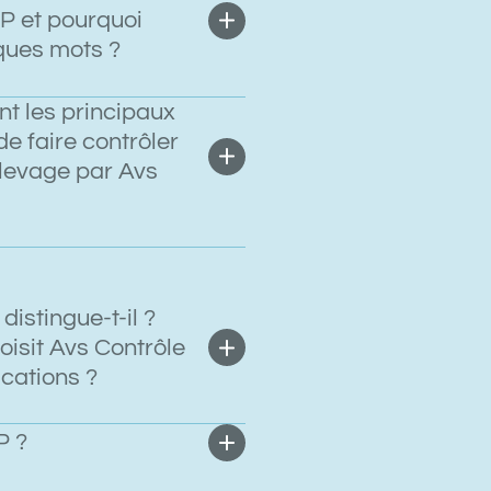
P et pourquoi
lques mots ?
nt les principaux
e faire contrôler
 levage par Avs
distingue-t-il ?
hoisit Avs Contrôle
ications ?
P ?