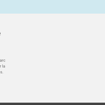
é
parc
 la
s.